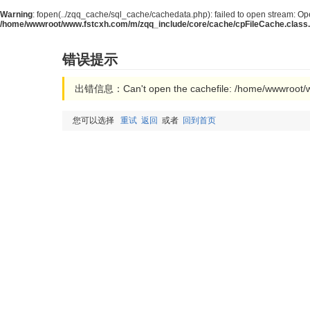
Warning
: fopen(../zqq_cache/sql_cache/cachedata.php): failed to open stream: Ope
/home/wwwroot/www.fstcxh.com/m/zqq_include/core/cache/cpFileCache.class
错误提示
出错信息：Can't open the cachefile: /home/wwwroot/w
您可以选择
重试
返回
或者
回到首页