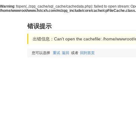
Warning
: fopen(../zqq_cache/sql_cache/cachedata.php): failed to open stream: Ope
/home/wwwroot/www.fstcxh.com/m/zqq_include/core/cache/cpFileCache.class
错误提示
出错信息：Can't open the cachefile: /home/wwwroot/w
您可以选择
重试
返回
或者
回到首页