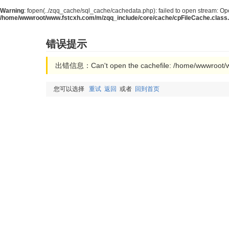
Warning
: fopen(../zqq_cache/sql_cache/cachedata.php): failed to open stream: Ope
/home/wwwroot/www.fstcxh.com/m/zqq_include/core/cache/cpFileCache.class
错误提示
出错信息：Can't open the cachefile: /home/wwwroot/w
您可以选择
重试
返回
或者
回到首页